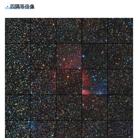
・四隅等倍像