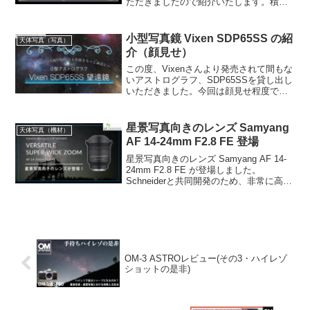
ただきましたので紹介いたします。積載
重量はバランス次第で15-20kgと言う事で
すが、そのぎりぎりのラインを攻めても
らいました。サイズの割にはパワフルな
小型写真鏡 Vixen SDP65SS の紹
天体写真（写真）
経緯台だと思います。
介（顔見せ）
この度、Vixenさんより発売されて間もな
いアストログラフ、SDP65SSを貸し出し
いただきました。今回は顔見せ程度です
が、作例も何枚か撮りましたので紹介し
ておきます。小型VSDと謳われています
が、確かにそのエキスをギュッと凝縮し
星景写真向きのレンズ Samyang
天体写真（機材）
たような望遠鏡です。
AF 14-24mm F2.8 FE 登場
星景写真向きのレンズ Samyang AF 14-
24mm F2.8 FE が登場しました。
Schneiderと共同開発のため、非常に高性
能にできているようです。ただし値段も
1050ユーロと、このメーカーにしては高
価な部類になっています。
OM-3 ASTROレビュー(その3・ハイレゾ
ショットの是非)