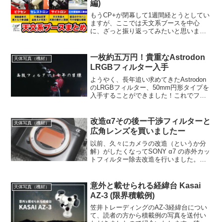
編)
もうCP+が閉幕して1週間経とうとしてい
ますが、ここでは天文系ブースを中心
に、ざっと振り返ってみたいと思いま
す。大小様々なブースで色々な展示はあ
りましたが、基本的には撮影用の機材を
中心に色々とお伺いしてきました(ここで
一枚約五万円！貴重なAstrodon
天体写真（機材）
しか聞けない話もあります！)
LRGBフィルター入手
ようやく、長年追い求めてきたAstrodon
のLRGBフィルター、50mm円形タイプを
入手することができました！これでフル
サイズモノクロ冷却カメラでカラー天体
写真を撮ることができるようになりまし
た。だから今年こそは高品質な天体写真
改造α7その後ー干渉フィルターと
天体写真（機材）
を撮りたいのです！
広角レンズを買いましたー
以前、久々にカメラの改造（というか分
解）がしたくなってSONY α7 の赤外カッ
トフィルター除去改造を行いました。無
事に施工は終えたのですが、この度よう
やくフィルターと広角レンズを入手でき
たので早速テストしてきました。
意外と載せられる経緯台 Kasai
天体写真（機材）
AZ-3 (限界積載例)
笠井トレーディングのAZ-3経緯台につい
て、読者の方から積載例の写真を送付い