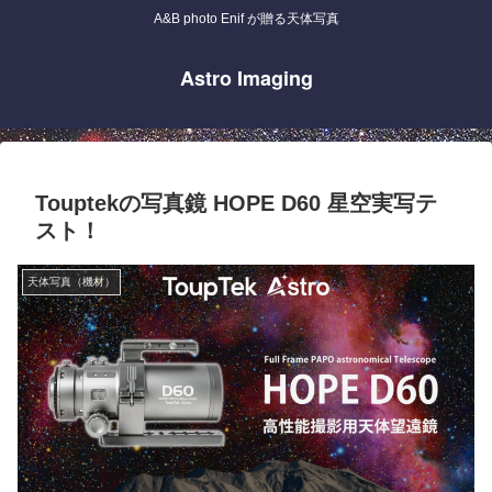
A&B photo Enif が贈る天体写真
Astro Imaging
Touptekの写真鏡 HOPE D60 星空実写テ
スト！
天体写真（機材）