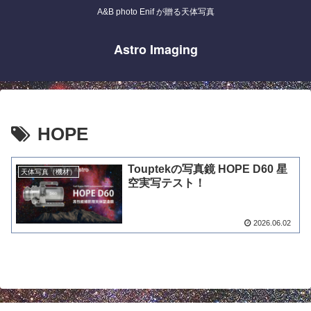
A&B photo Enif が贈る天体写真
Astro Imaging
HOPE
Touptekの写真鏡 HOPE D60 星
天体写真（機材）
空実写テスト！
2026.06.02