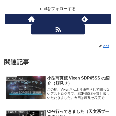
enifをフォローする
enif
関連記事
小型写真鏡 Vixen SDP65SS の紹
天体写真（写真）
介（顔見せ）
この度、Vixenさんより発売されて間もな
いアストログラフ、SDP65SSを貸し出し
いただきました。今回は顔見せ程度です
が、作例も何枚か撮りましたので紹介し
ておきます。小型VSDと謳われています
が、確かにそのエキスをギュッと凝縮し
CP+行ってきました（天文系ブー
天体写真（機材）
たような望遠鏡です。