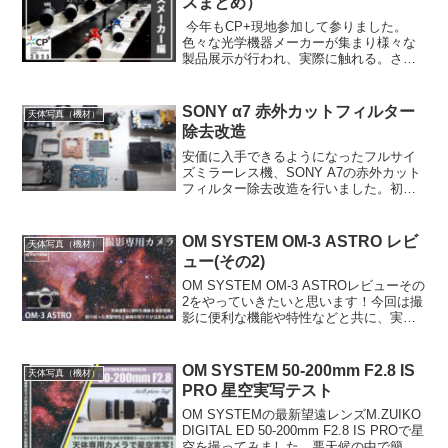
スまとめ）
今年もCP+現地参加して参りました。
色々な光学機器メーカーが集まり様々な
製品展示が行われ、実際に触れる。さら
にはメーカーの方々、普段はネット上の
向こうの方々とお話しすることができ
る、貴重な機会です。今年は新月期とい
SONY α7 赤外カットフィルター
天体写真（機材）
うことで迷いましたが・・
除去改造
安価に入手できるようになったフルサイ
ズミラーレス機、SONY A7の赤外カット
フィルター除去改造を行いました。初め
てフルサイズ機の改造を行ったのです
が、紆余曲折ありながらも天体専用機を
手に入れることができました。
OM SYSTEM OM-3 ASTRO レビ
天体写真（機材）
ュー(その2)
OM SYSTEM OM-3 ASTROレビューその
2をやっていきたいと思います！今回は撮
影に便利な機能や特性などと共に、実写
データや天体専用カメラを使う上でのち
ょっとした注意点などについて、紹介し
ていきます。
OM SYSTEM 50-200mm F2.8 IS
天体写真（機材）
PRO 星空実写テスト
OM SYSTEMの最新望遠レンズM.ZUIKO
DIGITAL ED 50-200mm F2.8 IS PROで星
空を撮ってみました。悪天候の中で簡単