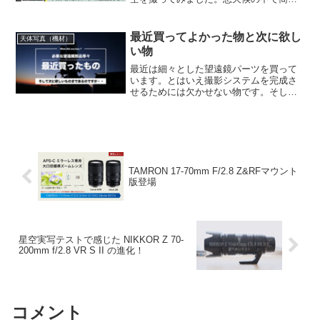
なテスト程度ではありましたが、星野写
真で美味しい焦点距離を非常にシャープ
な写りでカバーできることがわかりまし
最近買ってよかった物と次に欲し
天体写真（機材）
た。
い物
最近は細々とした望遠鏡パーツを買って
います。とはいえ撮影システムを完成さ
せるためには欠かせない物です。そし
て・・次に欲しい物として、Hαフィルタ
ーが浮かび上がってきたのですが、どれ
を選ぼうか少し迷っているところです。
TAMRON 17-70mm F/2.8 Z&RFマウント
版登場
星空実写テストで感じた NIKKOR Z 70-
200mm f/2.8 VR S II の進化！
コメント