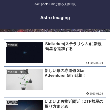
A&B photo Enif が贈る天体写真
Astro Imaging
Stellarium(ステラリウム)に新規
天文現象
彗星を追加する
2023.02.04
新しい形の赤道儀 Star
天体写真（機材）
Adventurer GTi 到着！
2023.01.28
いよいよ再接近間近！ZTF彗星の
天文現象
撮り方まとめ