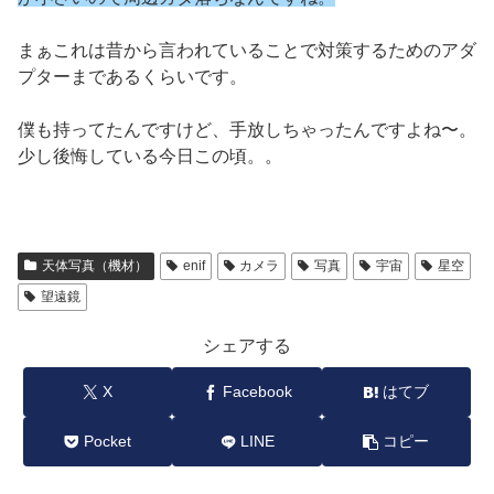
まぁこれは昔から言われていることで対策するためのアダ
プターまであるくらいです。
僕も持ってたんですけど、手放しちゃったんですよね〜。
少し後悔している今日この頃。。
天体写真（機材）
enif
カメラ
写真
宇宙
星空
望遠鏡
シェアする
X
Facebook
はてブ
Pocket
LINE
コピー