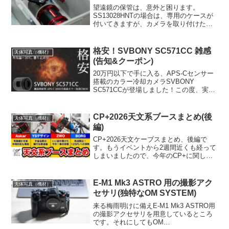
望遠鏡の保管は、意外と困ります。
SS13028HNTの場合は、専用のケースが
付いてきますが、カメラを取り付けたま
ま収納できません。そこで、良いのが無
いかと探していたら、灯油缶用のベラン
ダボックスがピッタリでした。車にも載
格安！SVBONY SC571CC 雑感
天体写真（機材）
せられるため、遠征にも使えます。
(告知&クーポン)
20万円以下で手に入る、APS-Cセンサー
搭載のカラー冷却カメラSVBONY
SC571CCが登場しました！この度、実機
レビューさせていただく機会を得ました
ので、早速テストをしてきました。ライ
ブの告知とクーポン配布も兼ねて、雑感
CP+2026天文系ブースまとめ(後
天体写真（機材）
などをお伝えいたします。
編)
CP+2026天文ケーブスまとめ、後編で
す。もうイベントから2週間近くも経って
しまいましたので、今年のCP+に関して
はコレにて一旦、お開きにしたいと思い
ます。慣れない都会と人には参りました
が、非常に濃密で収穫のある4日間だった
E-M1 Mk3 ASTRO 用の撮影アク
天体写真（機材）
と思います！
セサリ(独特なOM SYSTEM)
来る梅雨明けに備えE-M1 Mk3 ASTRO用
の撮影アクセサリを用意しているところ
です。それにしてもOM