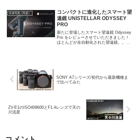
SYSTEM(OLYMPUS)はちょっと電源周り
のシステムが独特です。注意点と対策を
考えているところですが、さて大丈夫で
コンパクトに進化したスマート望
天体写真（写真）
しょうか・・
遠鏡 UNISTELLAR ODYSSEY
PRO
新たに登場したスマート望遠鏡 Odyssey
Pro をレビューさせていただきました！
ほとんどが全自動化された望遠鏡。。一
体どんな宇宙を見せてくれるのでしょう
か？またProバージョンはNikonと共同開
発した電子アイピースによる観望もでき
ます。新しい観望のスタイルの一つとな
りそうです。
SONY A7シリーズ/初代から最新機種ま
で比べてみた
ZV-E1のISO409600とF1.4レンズで天の
川流星
コメント