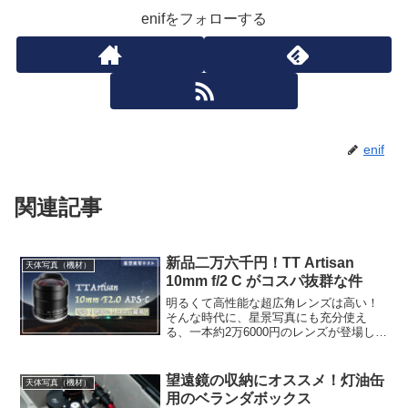
enifをフォローする
enif
関連記事
新品二万六千円！TT Artisan
天体写真（機材）
10mm f/2 C がコスパ抜群な件
明るくて高性能な超広角レンズは高い！
そんな時代に、星景写真にも充分使え
る、一本約2万6000円のレンズが登場しま
した。TTArtisan 10mm f/2 Cと呼ばれる
APS-C用の一本ですが、コスパ重視の方
に是非ともお勧めしたいお品となってお
望遠鏡の収納にオススメ！灯油缶
天体写真（機材）
ります。
用のベランダボックス