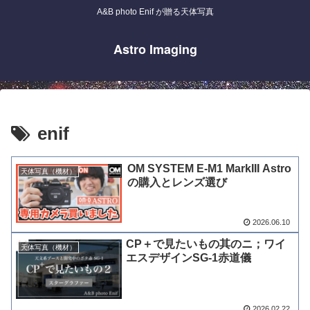
A&B photo Enif が贈る天体写真
Astro Imaging
enif
OM SYSTEM E-M1 MarkIII Astro
天体写真（機材）
の購入とレンズ選び
2026.06.10
CP＋で見たいもの其のニ；ワイ
天体写真（機材）
エスデザインSG-1赤道儀
2026.02.22