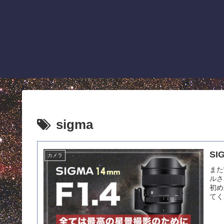
sigma
SI
カメラ
また
ルさ
初め
てく