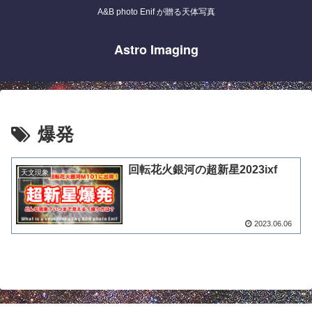
A&B photo Enif が贈る天体写真
Astro Imaging
爆発
回転花火銀河の超新星2023ixf
天文現象
2023.06.06