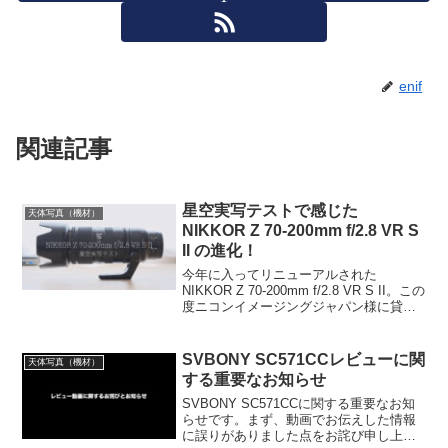
enif
関連記事
星空実写テストで感じた
天体写真（機材）
NIKKOR Z 70-200mm f/2.8 VR S
II の進化！
今年に入ってリニューアルされた
NIKKOR Z 70-200mm f/2.8 VR S II。この
度ニコンイメージングジャパン様に貸し
出しいただき、星空実写テストをしたの
ですが・・明らかに初期型から改善さ
れ、ズーム全域で非常に高い光学性能
SVBONY SC571CCレビューに関
天体写真（機材）
を...
する重要なお知らせ
SVBONY SC571CCに関する重要なお知
らせです。まず、動画でお伝えした情報
に誤りがありました点をお詫び申し上げ