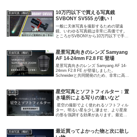
ます。またこれに伴いキャンセル・返品
が必要な方もいらっしゃるかもしれませ
んが、送料も含めて全額返金対応可能な
10万円以下で買える写真鏡
天体写真（機材）
ことをお伝えいたします。
SVBONY SV555 が凄い！
一般に天体写真を撮影するための望遠
鏡、いわゆる写真鏡は非常に高価です。
ところがSVBONYから10万円以下で手に
入る、優れた写真鏡が登場しました。レ
ビューさせて頂いたところ、小口径です
がF4.5でフルサイズ周辺まで対応、しか
星景写真向きのレンズ Samyang
天体写真（機材）
も星像も優れている、素晴らしい一本で
AF 14-24mm F2.8 FE 登場
した。
星景写真向きのレンズ Samyang AF 14-
24mm F2.8 FE が登場しました。
Schneiderと共同開発のため、非常に高性
能にできているようです。ただし値段も
1050ユーロと、このメーカーにしては高
価な部類になっています。
星空写真とソフトフィルター：置
カメラ
き場所による写りの違いなど
星空の撮影でよく使われるソフトフィル
ター。明るい星を少し滲ませ、より星座
の形を強調する効果があります。最近で
はフィルター型に加え、リア型もよく使
われるようになってきました。ここでは
その写りの違いや利点・欠点をまとめま
最近買ってよかった物と次に欲し
天体写真（機材）
した。