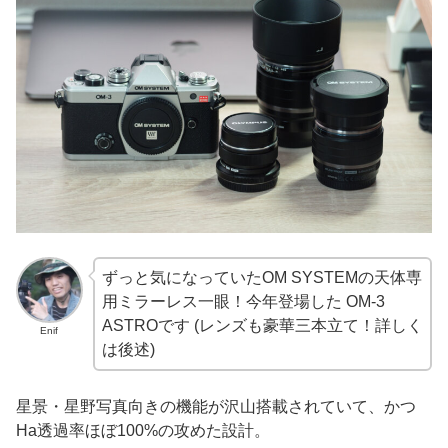
ずっと気になっていたOM SYSTEMの天体専
用ミラーレス一眼！今年登場した OM-3
ASTROです (レンズも豪華三本立て！詳しく
Enif
は後述)
星景・星野写真向きの機能が沢山搭載されていて、かつ
Ha透過率ほぼ100%の攻めた設計。